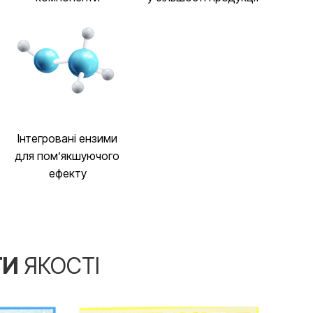
Інтегровані ензими
для помʼякшуючого
ефекту
ТИ
ЯКОСТІ