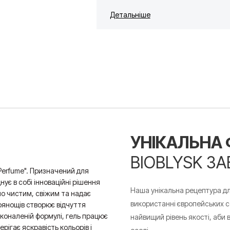
Детальніше
УНІКАЛЬНА
BIOBLYSK ЗА
Perfume". Призначений для
ує в собі інноваційні рішення
Наша унікальна рецептура для 
о чистим, свіжим та надає
використанні європейських с
рянощів створює відчуття
сконаленій формулі, гель працює
найвищий рівень якості, аби
рігає яскравість кольорів і