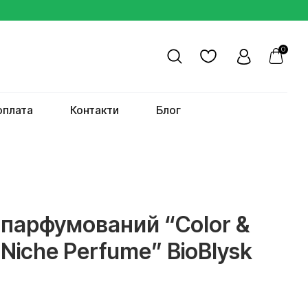
0
оплата
Контакти
Блог
 парфумований “Color &
Niche Perfume” BioBlysk