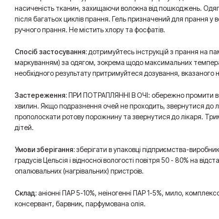
насиченість тканин, захищаючи волокна від пошкоджень. Одяг 
після багатьох циклів прання. Гель призначений для прання у 
ручного прання. Не містить хлору та фосфатів.
Спосіб застосування:
дотримуйтесь інструкцій з прання на па
маркуванням) за одягом, зокрема щодо максимальних темпер
необхідного результату притримуйтеся дозування, вказаного н
Застереження:
ПРИ ПОТРАПЛЯННІ В ОЧІ: обережно промити в
хвилин. Якщо подразнення очей не проходить, звернутися до 
прополоскати ротову порожнину та звернутися до лікаря. Трим
дітей.
Умови зберігання:
зберігати в упаковці підприємства-виробник
градусів Цельсія і відносної вологості повітря 50 - 80% на відст
опалювальних (нагрівальних) пристроїв.
Склад:
аніонні ПАР 5-10%, неіногенні ПАР 1-5%, мило, комплексоу
консервант, барвник, парфумована олія.