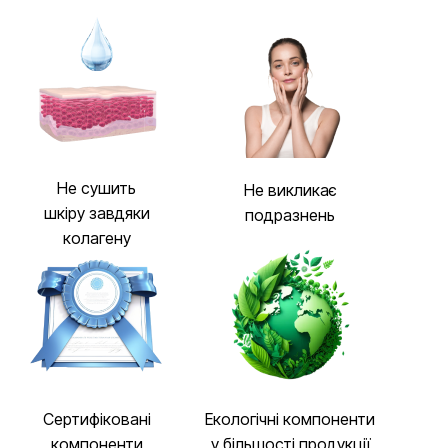
Не сушить
Не викликає
шкіру завдяки
подразнень
колагену
Сертифіковані
Екологічні компоненти
компоненти
у більшості продукції