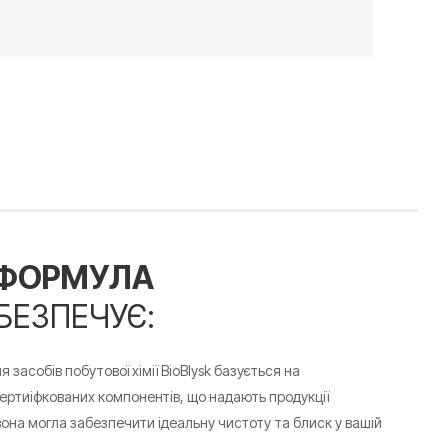
 ФОРМУЛА
БЕЗПЕЧУЄ:
засобів побутової хімії BioBlysk базується на
ертиіфкованих компонентів, що надають продукції
 вона могла
забезпечити ідеальну чистоту та блиск у вашій