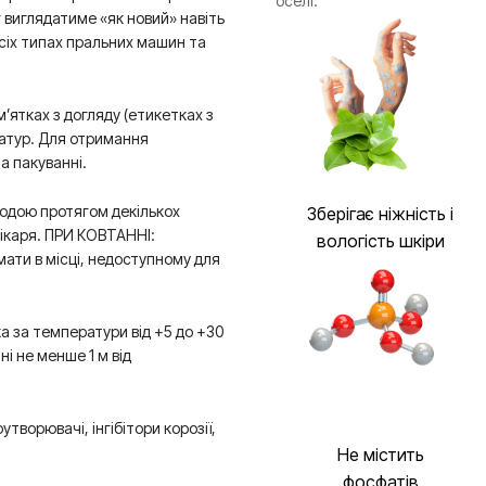
оселі.
виглядатиме «як новий» навіть
всіх типах пральних машин та
мʼятках з догляду (етикетках з
атур. Для отримання
а пакуванні.
одою протягом декількох
Зберігає ніжність і
лікаря. ПРИ КОВТАННІ:
вологість шкіри
ати в місці, недоступному для
а за температури від +5 до +30
ані не менше 1 м від
творювачі, інгібітори корозії,
Не містить
фосфатів