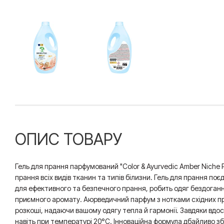
ОПИС ТОВАРУ
Гель для прання парфумований "Color & Ayurvedic Amber Niche 
прання всіх видів тканин та типів білизни. Гель для прання поєдн
для ефективного та безпечного прання, робить одяг бездоганн
приємного аромату. Аюрведичний парфум з нотками східних п
розкоші, надаючи вашому одягу тепла й гармонії. Завдяки вдо
навіть при температурі 20°С. Інноваційна формула дбайливо збе