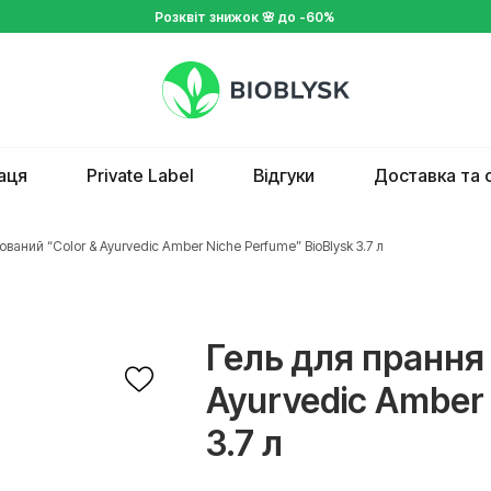
Розквіт
знижок 🌸 д
о -60%
аця
Private Label
Відгуки
Доставка та 
ваний “Color & Ayurvedic Amber Niche Perfume” BioBlysk 3.7 л
Гель для прання
Ayurvedic Amber 
3.7 л