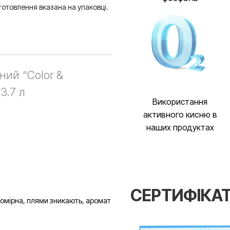
иготовлення вказана на упаковці.
ий “Color &
3.7 л
Використання
активного кисню в
наших продуктах
СЕРТИФІКА
 помірна, плями зникають, аромат