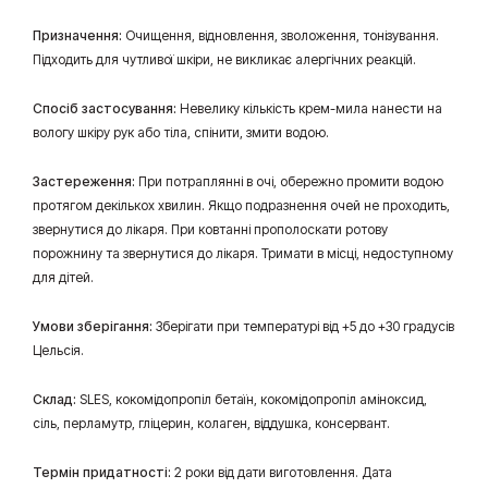
Призначення:
Очищення, відновлення, зволоження, тонізування.
Підходить для чутливої шкіри, не викликає алергічних реакцій.
Спосіб застосування:
Невелику кількість крем-мила нанести на
вологу шкіру рук або тіла, спінити, змити водою.
Застереження:
При потраплянні в очі, обережно промити водою
протягом декількох хвилин. Якщо подразнення очей не проходить,
звернутися до лікаря. При ковтанні прополоскати ротову
порожнину та звернутися до лікаря. Тримати в місці, недоступному
для дітей.
Умови зберігання:
Зберігати при температурі від +5 до +30 градусів
Цельсія.
Склад:
SLES, кокомідопропіл бетаїн, кокомідопропіл аміноксид,
сіль, перламутр, гліцерин, колаген, віддушка, консервант.
Термін придатності:
2 роки від дати виготовлення. Дата