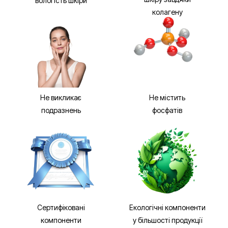
вологість шкіри
колагену
Не викликає
Не містить
подразнень
фосфатів
Сертифіковані
Екологічні компоненти
компоненти
у більшості продукції