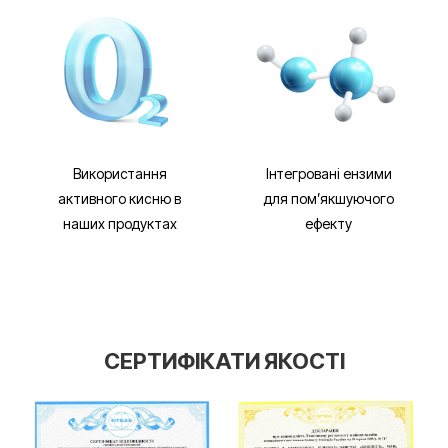
Використання
Інтегровані ензими
активного кисню в
для помʼякшуючого
наших продуктах
ефекту
СЕРТИФІКАТИ
ЯКОСТІ