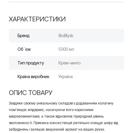
ХАРАКТЕРИСТИКИ
Бренд
BioBlysk
Об `єм
5000 мл
Тип продукту
Крем-мило
Країна виробник
Україна
ОПИС ТОВАРУ
Завдяки своєму унікальному складові з додаванням колагену
пом’якшує епідерміс, насичуючи його корисними
мікроелементами, а також відновлює природний рівень
зволоженості. Приємна консистенція ретельно очищує шкіру від
забруднень і залишає вишуканий аромат на ваших руках.