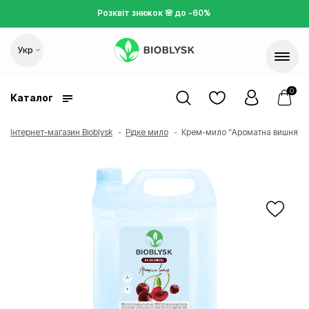
Розквіт
знижок 🌸 д
о -60%
Укр
0
Каталог
Інтернет-магазин Bioblysk
Рідке мило
Крем-мило “Ароматна вишня” Bio