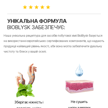
УНІКАЛЬНА ФОРМУЛА
BIOBLYSK ЗАБЕЗПЕЧУЄ:
Наша унікальна рецептура для засобів побутової хімії BioBlysk базується
на використанні європейських сертиіфкованих компонентів, що надають
продукції найвищий рівень якості, аби вона могла
забезпечити ідеальну
чистоту та блиск у вашій оселі.
Не сушить
Зберігає ніжність і
шкіру завдяки