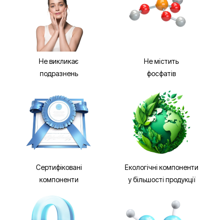
Не викликає
Не містить
подразнень
фосфатів
Сертифіковані
Екологічні компоненти
компоненти
у більшості продукції