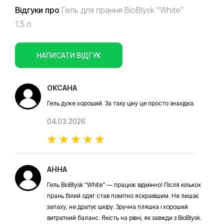
Відгуки про
Гель для прання BioBlysk “White”
1.5 л
НАПИСАТИ ВІДГУК
ОКСАНА
Гель дуже хороший. За таку ціну це просто знахідка.
04.03.2026
АННА
Гель BioBlysk “White” — працює відмінно! Після кількох
прань білий одяг став помітно яскравішим. Не лишає
запаху, не дратує шкіру. Зручна пляшка і хороший
витратний баланс. Якість на рівні, як завжди з BioBlysk.