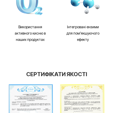
Використання
Інтегровані ензими
активного кисню в
для помʼякшуючого
наших продуктах
ефекту
СЕРТИФІКАТИ
ЯКОСТІ