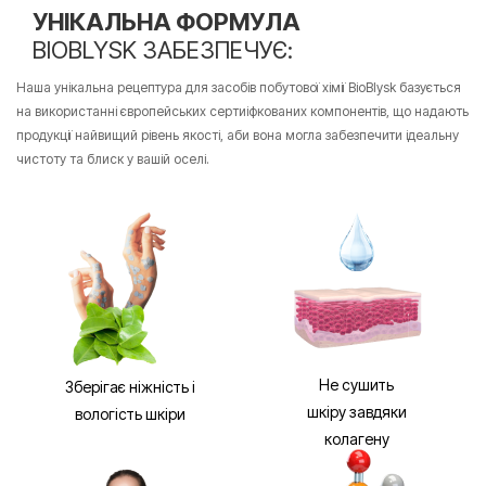
УНІКАЛЬНА ФОРМУЛА
BIOBLYSK ЗАБЕЗПЕЧУЄ:
Наша унікальна рецептура для засобів побутової хімії BioBlysk базується
на використанні європейських сертиіфкованих компонентів, що надають
продукції найвищий рівень якості, аби вона могла
забезпечити ідеальну
чистоту та блиск у вашій оселі.
Не сушить
Зберігає ніжність і
шкіру завдяки
вологість шкіри
колагену