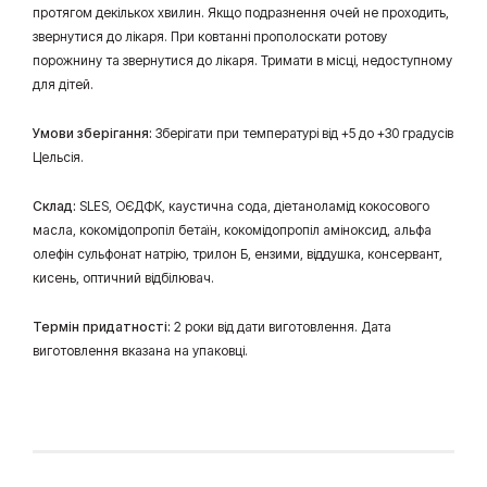
протягом декількох хвилин. Якщо подразнення очей не проходить,
звернутися до лікаря. При ковтанні прополоскати ротову
порожнину та звернутися до лікаря. Тримати в місці, недоступному
для дітей.
Умови зберігання:
Зберігати при температурі від +5 до +30 градусів
Цельсія.
Склад:
SLES, ОЄДФК, каустична сода, діетаноламід кокосового
масла, кокомідопропіл бетаїн, кокомідопропіл аміноксид, альфа
олефін сульфонат натрію, трилон Б, ензими, віддушка, консервант,
кисень, оптичний відбілювач.
Термін придатності:
2 роки від дати виготовлення. Дата
виготовлення вказана на упаковці.