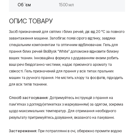
Об `єм
1500 мл
ОПИС ТОВАРУ
Засіб призначений для світлих і білих речей, діє від 20 °C за повного
завантаження машини. Запобігає появі сірого відтінку, завдяки
спеціальним компонентам та оптичним відбілювачам. Гель для
прання білих речей BioBlysk “White” допоможе відновити білизну
ваших тканин. Інноваційна формула з додаванням ензим робить
ваші речі бездоганно чистими, надає приємного аромату та
свіжості. Гель призначений для прання у всіх типах пральних
машин та ручного прання. Не містить хлору та фосфатів, підходить
для всіх типів тканини.
Спосіб застосування:
Дотримуйтесь інструкцій з прання на
пам'ятках з догляду(етикетках з маркуванням) за одягом, зокрема
щодо максимальних температур. Для отримання необхідного
результату притримуйтесь дозування, вказаного на пакуванні.
Застереження:
При потраплянні в очі, обережно промити водою