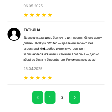
06.05.2025
ТАТЬЯНА
Давно шукала щось безпечне для прання білого одягу
дитини. BioBlysk “White” — ідеальний варіант: без
агресивної хімії, добре виполіскується, речі
залишаються м’якими й свіжими. І головне — дійсно
зберігає білизну білосніжною. Рекомендую мамам!
28.04.2025
1
2