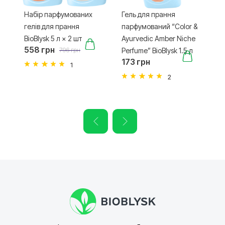
Набір парфумованих
Гель для прання
Г
гелів для прання
парфумований “Color &
п
ht
BioBlysk 5 л × 2 шт
Ayurvedic Amber Niche
A
558 грн
796 грн
k
Perfume” BioBlysk 1.5 л
P
173 грн
3
1
2