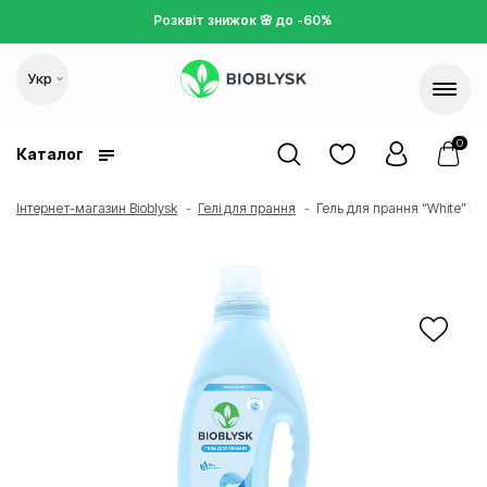
Розквіт
знижок 🌸 д
о -60%
Укр
0
Каталог
Інтернет-магазин Bioblysk
Гелі для прання
Гель для прання “White” BioB